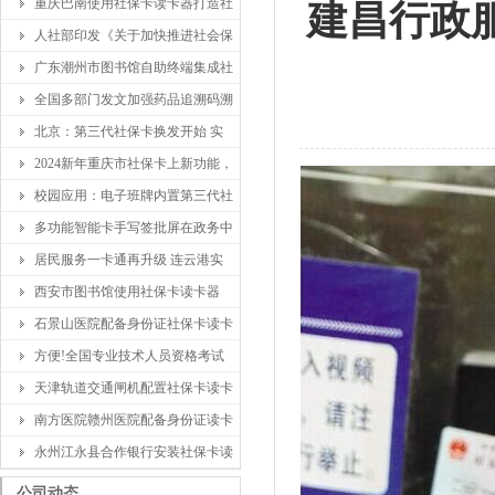
重庆巴南使用社保卡读卡器打造社
建昌行政
人社部印发《关于加快推进社会保
广东潮州市图书馆自助终端集成社
全国多部门发文加强药品追溯码溯
北京：第三代社保卡换发开始 实
2024新年重庆市社保卡上新功能，
校园应用：电子班牌内置第三代社
多功能智能卡手写签批屏在政务中
居民服务一卡通再升级 连云港实
西安市图书馆使用社保卡读卡器
石景山医院配备身份证社保卡读卡
方便!全国专业技术人员资格考试
天津轨道交通闸机配置社保卡读卡
南方医院赣州医院配备身份证读卡
永州江永县合作银行安装社保卡读
公司动态