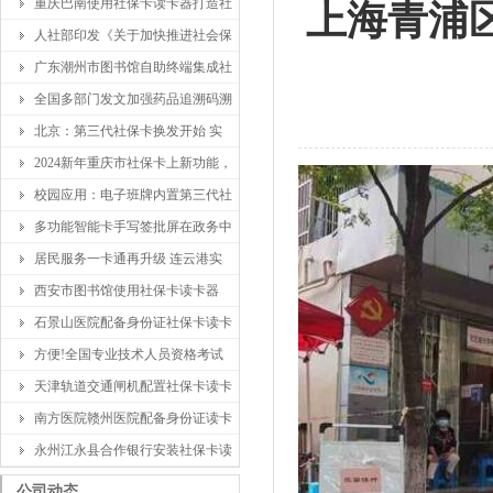
重庆巴南使用社保卡读卡器打造社
上海青浦
人社部印发《关于加快推进社会保
广东潮州市图书馆自助终端集成社
全国多部门发文加强药品追溯码溯
北京：第三代社保卡换发开始 实
2024新年重庆市社保卡上新功能，
校园应用：电子班牌内置第三代社
多功能智能卡手写签批屏在政务中
居民服务一卡通再升级 连云港实
西安市图书馆使用社保卡读卡器
石景山医院配备身份证社保卡读卡
方便!全国专业技术人员资格考试
天津轨道交通闸机配置社保卡读卡
南方医院赣州医院配备身份证读卡
永州江永县合作银行安装社保卡读
公司动态