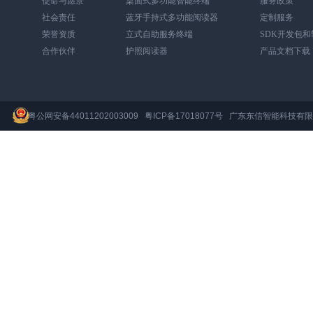
使命与愿景
桌面式多功能智能终端
服务政策
社会责任
蓝牙手持式多功能阅读器
定制服务
荣誉资质
立式自助服务终端
SDK开发包
合作伙伴
护照阅读器
产品文档下载
粤公网安备44011202003009
粤ICP备17018077号
广东东信智能科技有限公司