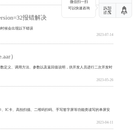
微信扫一扫
可以快速咨询
Version=32报错解决
=32的时候会出现以下错误
2023-07-14
.aar）
DK的函数定义、调用方法、参数以及返回值说明，供开发人员进行二次开发时
2023-05-26
、IC卡、高拍扫描、二维码扫码、手写签字屏等功能类读写的单屏安
2023-04-11