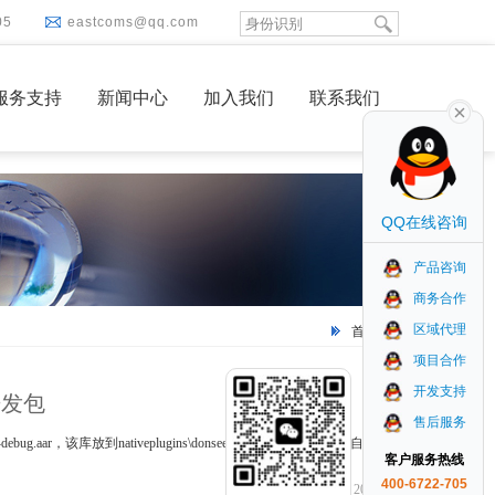
05
eastcoms@qq.com
服务支持
新闻中心
加入我们
联系我们
QQ在线咨询
产品咨询
商务合作
区域代理
首页
标签
项目合作
开发支持
开发包
售后服务
aar，该库放到nativeplugins\donsee-card\android，然后会自动加
客户服务热线
400-6722-705
2023-12-07