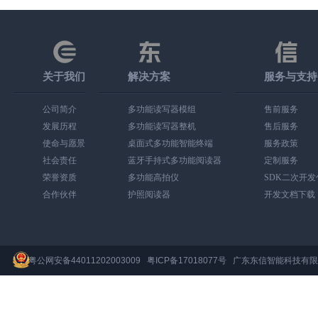
关于我们
解决方案
服务与支持
公司简介
多功能读写器模组
售前服务
发展历程
多功能读写器整机
售后服务
使命与愿景
桌面式多功能智能终端
服务政策
社会责任
蓝牙手持式多功能阅读器
定制服务
荣誉资质
多功能高拍仪
SDK二次开
合作伙伴
护照阅读器
开发文档下载
粤公网安备44011202003009
粤ICP备17018077号
广东东信智能科技有限公司