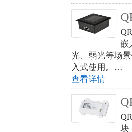
Q
Q
嵌
光、弱光等场景
入式使用。…
查看详情
Q
Q
块