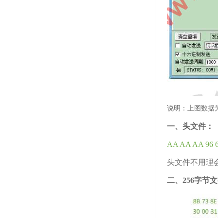
说明：上图数据
一、头文件：
AA AA AA 96 69
头文件不用理
二
、
256
字节
文